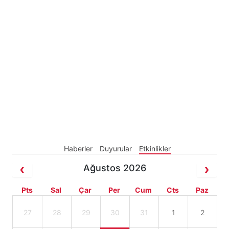
Haberler
Duyurular
Etkinlikler
Ağustos 2026
Pts
Sal
Çar
Per
Cum
Cts
Paz
27
28
29
30
31
1
2