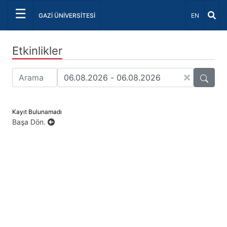
☰
Dil Seçiniz 
GAZİ ÜNİVERSİTESİ
EN
Etkinlikler
×
Kayıt Bulunamadı
Başa Dön.